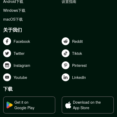
Android下载
设置指南
Windows下载
macOS下载
关于我们
Facebook
Reddit
Twitter
Tiktok
Instagram
Pinterest
Youtube
Linkedln
下载
Get it on
Download on the
Google Play
App Store